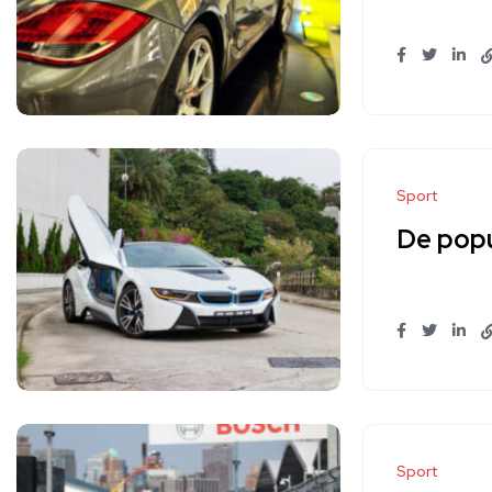
Sport
De popu
Sport